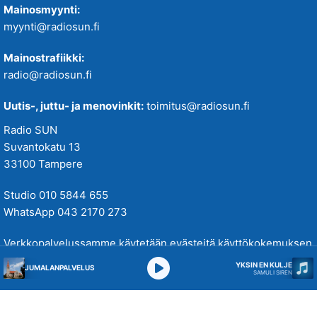
Mainosmyynti:
myynti@radiosun.fi
Mainostrafiikki:
radio@radiosun.fi
Uutis-, juttu- ja menovinkit:
toimitus@radiosun.fi
Radio SUN
Suvantokatu 13
33100 Tampere
Studio 010 5844 655
WhatsApp 043 2170 273
Verkkopalvelussamme käytetään evästeitä käyttökokemuksen
parantamiseksi. Tutustu tietosuojakäytäntöihimme
täällä
.
YKSIN EN KULJE
JUMALANPALVELUS
SAMULI SIREN