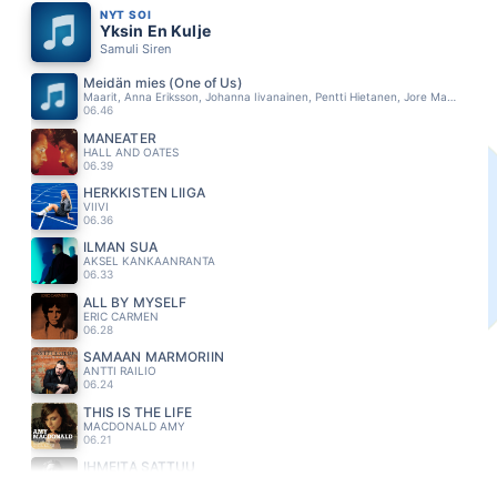
NYT SOI
Yksin En Kulje
Samuli Siren
Meidän mies (One of Us)
Maarit, Anna Eriksson, Johanna Iivanainen, Pentti Hietanen, Jore Marjaranta
06.46
MANEATER
HALL AND OATES
06.39
HERKKISTEN LIIGA
VIIVI
06.36
ILMAN SUA
AKSEL KANKAANRANTA
06.33
ALL BY MYSELF
ERIC CARMEN
06.28
SAMAAN MARMORIIN
ANTTI RAILIO
06.24
THIS IS THE LIFE
MACDONALD AMY
06.21
IHMEITÄ SATTUU
TOMMI LÄNTINEN
06.15