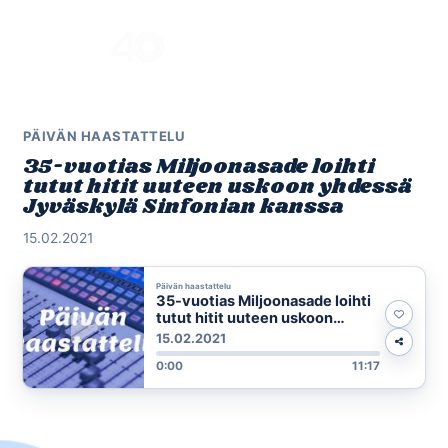
Skip
to
Menu
content
PÄIVÄN HAASTATTELU
35-vuotias Miljoonasade loihti
tutut hitit uuteen uskoon yhdessä
Jyväskylä Sinfonian kanssa
15.02.2021
Päivän haastattelu
35-vuotias Miljoonasade loihti
tutut hitit uuteen uskoon
yhdessä Jyväskylä Sinfonian
15.02.2021
kanssa
0:00
11:17