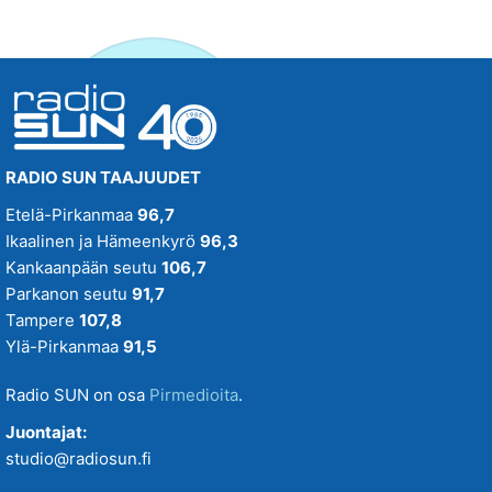
RADIO SUN TAAJUUDET
Etelä-Pirkanmaa
96,7
Ikaalinen ja Hämeenkyrö
96,3
Kankaanpään seutu
106,7
Parkanon seutu
91,7
Tampere
107,8
Ylä-Pirkanmaa
91,5
Radio SUN on osa
Pirmedioita
.
Juontajat:
studio@radiosun.fi