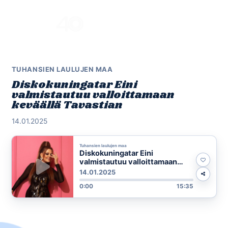
Skip
to
Menu
content
TUHANSIEN LAULUJEN MAA
Diskokuningatar Eini
valmistautuu valloittamaan
keväällä Tavastian
14.01.2025
Tuhansien laulujen maa
Diskokuningatar Eini
valmistautuu valloittamaan
keväällä Tavastian
14.01.2025
0:00
15:35