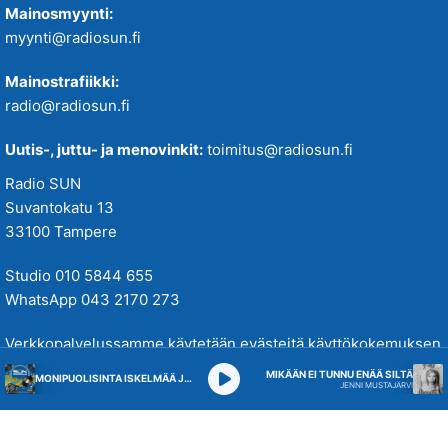
Mainosmyynti:
myynti@radiosun.fi
Mainostrafiikki:
radio@radiosun.fi
Uutis-, juttu- ja menovinkit:
toimitus@radiosun.fi
Radio SUN
Suvantokatu 13
33100 Tampere
Studio 010 5844 655
WhatsApp 043 2170 273
Verkkopalvelussamme käytetään evästeitä käyttökokemuksen
parantamiseksi. Tutustu tietosuojakäytäntöihimme
täällä
.
MIKÄÄN EI TUNNU ENÄÄ SILTÄ
MONIPUOLISINTA ISKELMÄÄ JA PARASTA POPPIA
JENNI MUSTAJÄRVI