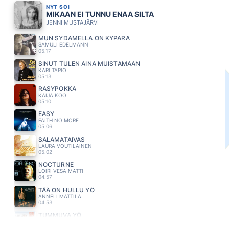
NYT SOI
MIKÄÄN EI TUNNU ENÄÄ SILTÄ
JENNI MUSTAJÄRVI
MUN SYDAMELLA ON KYPARA
SAMULI EDELMANN
05.17
SINUT TULEN AINA MUISTAMAAN
KARI TAPIO
05.13
RÄSYPOKKA
KAIJA KOO
05.10
EASY
FAITH NO MORE
05.06
SALAMATAIVAS
LAURA VOUTILAINEN
05.02
NOCTURNE
LOIRI VESA MATTI
04.57
TÄÄ ON HULLU YÖ
ANNELI MATTILA
04.53
TUMMUVA YÖ
SAMI SAARI
04.49