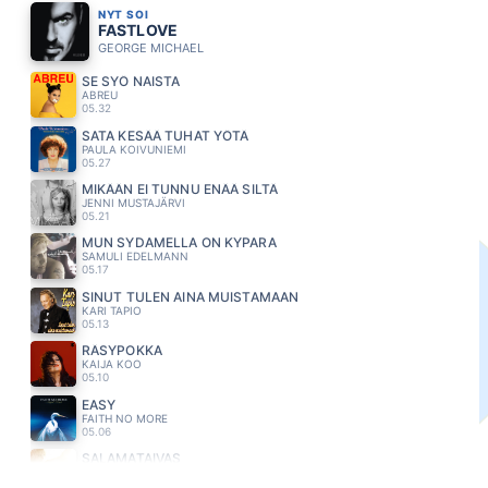
NYT SOI
FASTLOVE
GEORGE MICHAEL
SE SYÖ NAISTA
ABREU
05.32
SATA KESÄÄ TUHAT YÖTÄ
PAULA KOIVUNIEMI
05.27
MIKÄÄN EI TUNNU ENÄÄ SILTÄ
JENNI MUSTAJÄRVI
05.21
MUN SYDAMELLA ON KYPARA
SAMULI EDELMANN
05.17
SINUT TULEN AINA MUISTAMAAN
KARI TAPIO
05.13
RÄSYPOKKA
KAIJA KOO
05.10
EASY
FAITH NO MORE
05.06
SALAMATAIVAS
LAURA VOUTILAINEN
05.02