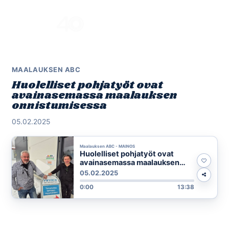
Skip
to
Menu
content
MAALAUKSEN ABC
Huolelliset pohjatyöt ovat
avainasemassa maalauksen
onnistumisessa
05.02.2025
Maalauksen ABC - MAINOS
Huolelliset pohjatyöt ovat
avainasemassa maalauksen
onnistumisessa
05.02.2025
0:00
13:38