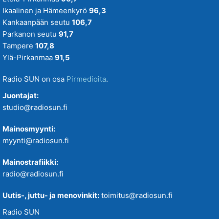
Ikaalinen ja Hämeenkyrö
96,3
Kankaanpään seutu
106,7
Parkanon seutu
91,7
Tampere
107,8
Ylä-Pirkanmaa
91,5
Radio SUN on osa
Pirmedioita
.
Juontajat:
studio@radiosun.fi
Mainosmyynti:
myynti@radiosun.fi
Mainostrafiikki:
radio@radiosun.fi
Uutis-, juttu- ja menovinkit:
toimitus@radiosun.fi
Radio SUN