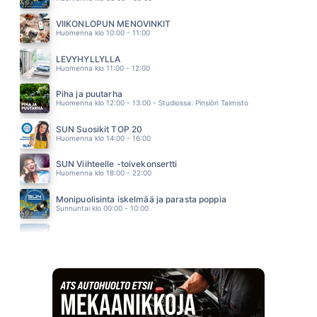
POJATKIN ITKEE
AKI SAMULI
VIIKONLOPUN MENOVINKIT
12.09
Huomenna klo 10:00 - 11:00
HAFANANA
TAPANI KANSA
LEVYHYLLYLLÄ
12.04
Huomenna klo 11:00 - 12:00
Piha ja puutarha
Huomenna klo 12:00 - 13:00 - Studiossa: Pinsiön Taimisto
SUN Suosikit TOP 20
Huomenna klo 14:00 - 16:00
SUN Viihteelle -toivekonsertti
Huomenna klo 18:00 - 22:00
Monipuolisinta iskelmää ja parasta poppia
Sunnuntai klo 00:00 - 10:00
Jumalanpalvelus
Sunnuntai klo 10:00 - 11:00