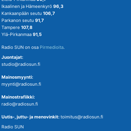
Ikaalinen ja Hämeenkyrö
96,3
Kankaanpään seutu
106,7
Parkanon seutu
91,7
Tampere
107,8
Ylä-Pirkanmaa
91,5
Radio SUN on osa
Pirmedioita
.
Juontajat:
studio@radiosun.fi
Mainosmyynti:
myynti@radiosun.fi
Mainostrafiikki:
radio@radiosun.fi
Uutis-, juttu- ja menovinkit:
toimitus@radiosun.fi
Radio SUN