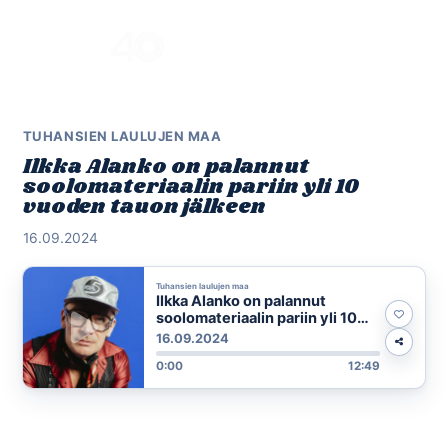
Skip
to
Menu
content
TUHANSIEN LAULUJEN MAA
Ilkka Alanko on palannut
soolomateriaalin pariin yli 10
vuoden tauon jälkeen
16.09.2024
Tuhansien laulujen maa
Ilkka Alanko on palannut
soolomateriaalin pariin yli 10
vuoden tauon jälkeen
16.09.2024
0:00
12:49