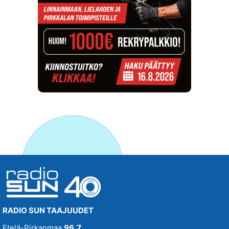
RADIO SUN TAAJUUDET
Etelä-Pirkanmaa
96,7