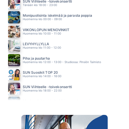
CHRISTIE
SUN Viihteelle -toivekonsertti
09.51
Tänään klo 18:00 - 23:00
TÄSSÄKÖ TÄÄ OLI
ARTTU WISKARI feat. Leavings-Orkesteri
Monipuolisinta iskelmää ja parasta poppia
09.47
Huomenna klo 00:00 - 09:00
KERTA VIIMEINEN
JOHANNA PAKONEN
VIIKONLOPUN MENOVINKIT
09.44
Huomenna klo 10:00 - 11:00
LEVYHYLLYLLÄ
Huomenna klo 11:00 - 12:00
Piha ja puutarha
Huomenna klo 12:00 - 13:00 - Studiossa: Pinsiön Taimisto
SUN Suosikit TOP 20
Huomenna klo 14:00 - 16:00
SUN Viihteelle -toivekonsertti
Huomenna klo 18:00 - 22:00
Monipuolisinta iskelmää ja parasta poppia
Sunnuntai klo 00:00 - 10:00