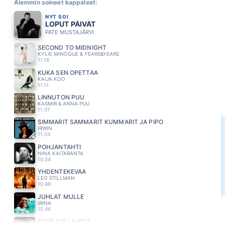
Aiemmin soineet kappaleet:
NYT SOI
LOPUT PÄIVÄT
PATE MUSTAJÄRVI
SECOND TO MIDNIGHT
KYLIE MINOQUE & YEARS&YEARS
11.16
KUKA SEN OPETTAA
KAIJA KOO
11.11
LINNUTON PUU
KASMIR & ANNA PUU
11.07
SIMMARIT SAMMARIT KUMMARIT JA PIPO
IRWIN
11.03
POHJANTÄHTI
NINA KAITARANTA
10.54
YHDENTEKEVÄÄ
LEO STILLMAN
10.49
JUHLAT MULLE
IRINA
10.46
COSE DELLA VITA