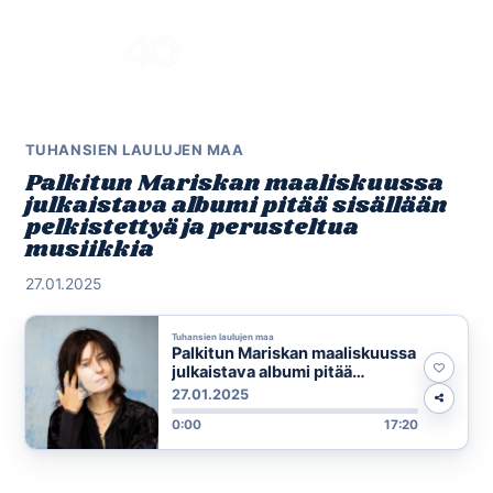
Skip
to
Menu
content
TUHANSIEN LAULUJEN MAA
Palkitun Mariskan maaliskuussa
julkaistava albumi pitää sisällään
pelkistettyä ja perusteltua
musiikkia
27.01.2025
Tuhansien laulujen maa
Palkitun Mariskan maaliskuussa
julkaistava albumi pitää
sisällään pelkistettyä ja
27.01.2025
perusteltua musiikkia
0:00
17:20