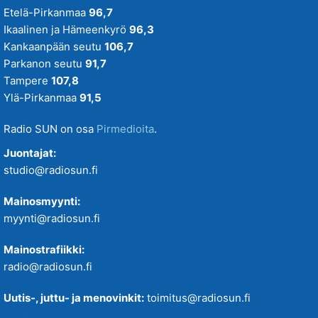
Etelä-Pirkanmaa
96,7
Ikaalinen ja Hämeenkyrö
96,3
Kankaanpään seutu
106,7
Parkanon seutu
91,7
Tampere
107,8
Ylä-Pirkanmaa
91,5
Radio SUN on osa
Pirmedioita
.
Juontajat:
studio@radiosun.fi
Mainosmyynti:
myynti@radiosun.fi
Mainostrafiikki:
radio@radiosun.fi
Uutis-, juttu- ja menovinkit:
toimitus@radiosun.fi