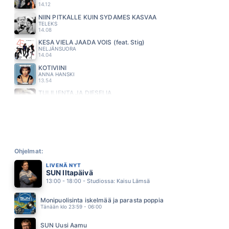
14.12
NIIN PITKÄLLE KUIN SYDÄMES KASVAA
TELEKS
14.08
KESÄ VIELÄ JÄÄDÄ VOIS (feat. Stig)
NELJÄNSUORA
14.04
KOTIVIINI
ANNA HANSKI
13.54
TULILIENTA JA DIESELIA
MIKKO KUUSTONEN
13.51
ASFALTTIVIIDAKKO
ANNE MATTILA
13.48
SULOINEN MYRKYNKEITTAJA
MARISKA
Ohjelmat:
13.40
LIVENÄ NYT
CELESTIAL
SUN Iltapäivä
ED SHEERAN
13:00 - 18:00 - Studiossa: Kaisu Lämsä
13.36
EI KUKAAN TUU SULTA TUNTUMAAN
Monipuolisinta iskelmää ja parasta poppia
LAURI TÄHKÄ
Tänään klo 23:59 - 06:00
13.27
NIIN MINA SINULLE KUULUN
SUN Uusi Aamu
TAUSKI