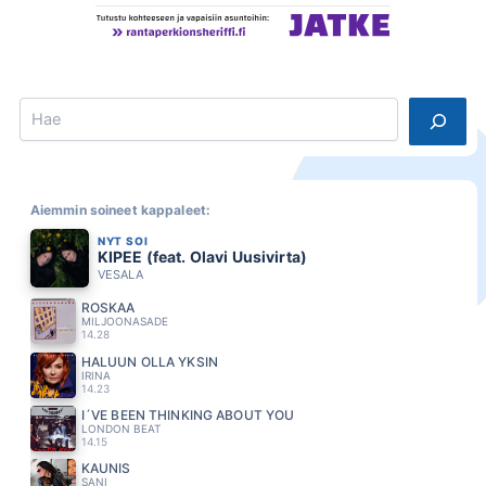
k
o
n
e
n
h
Search
a
a
st
at
te
lu
Aiemmin soineet kappaleet:
s
NYT SOI
s
KIPEE (feat. Olavi Uusivirta)
a
VESALA
ROSKAA
MILJOONASADE
14.28
HALUUN OLLA YKSIN
IRINA
14.23
I´VE BEEN THINKING ABOUT YOU
LONDON BEAT
14.15
KAUNIS
SANI