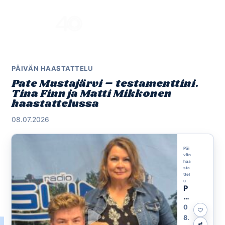
Skip
to
Menu
content
PÄIVÄN HAASTATTELU
Pate Mustajärvi – testamenttini.
Tina Finn ja Matti Mikkonen
haastattelussa
08.07.2026
Päi
vän
haa
sta
ttel
u
P
at
e
0
M
8.
u