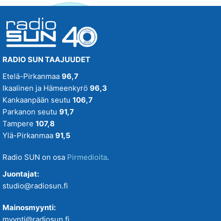
RADIO SUN TAAJUUDET
Etelä-Pirkanmaa
96,7
Ikaalinen ja Hämeenkyrö
96,3
Kankaanpään seutu
106,7
Parkanon seutu
91,7
Tampere
107,8
Ylä-Pirkanmaa
91,5
Radio SUN on osa
Pirmedioita
.
Juontajat:
studio@radiosun.fi
Mainosmyynti:
myynti@radiosun.fi