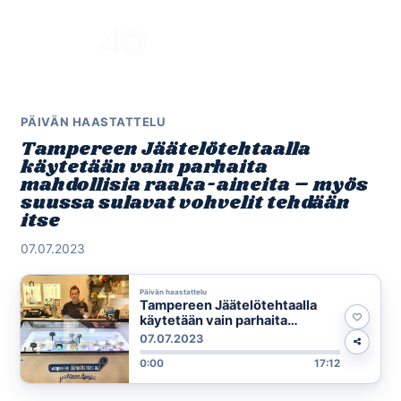
Skip
to
Menu
content
PÄIVÄN HAASTATTELU
Tampereen Jäätelötehtaalla
käytetään vain parhaita
mahdollisia raaka-aineita – myös
suussa sulavat vohvelit tehdään
itse
07.07.2023
Päivän haastattelu
Tampereen Jäätelötehtaalla
käytetään vain parhaita
mahdollisia raaka-aineita –
07.07.2023
myös suussa sulavat vohvelit
0:00
17:12
tehdään itse