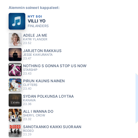
Aiemmin soineet kappaleet:
NYT SOI
VILLI YO
FINLANDERS
ADELE JA ME
KATRI YLANDER
23.52
JÄRJETÖN RAKKAUS
JESSE KAIKURANTA
23.47
NOTHING S GONNA STOP US NOW
STARSHIP
23.43
PIRUN KAUNIS NAINEN
CLIFTERS
23.40
SYDÄN POLKUNSA LÖYTÄÄ
KANAVA
23.36
ALL I WANNA DO
SHERYL CROW
23.32
SANOTAANKO KAIKKI SUORAAN
RODEO
23.29