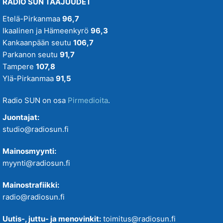
RADIO SUN TAAJUUDET
Etelä-Pirkanmaa
96,7
Ikaalinen ja Hämeenkyrö
96,3
Kankaanpään seutu
106,7
Parkanon seutu
91,7
Tampere
107,8
Ylä-Pirkanmaa
91,5
Radio SUN on osa
Pirmedioita
.
Juontajat:
studio@radiosun.fi
Mainosmyynti:
myynti@radiosun.fi
Mainostrafiikki:
radio@radiosun.fi
Uutis-, juttu- ja menovinkit:
toimitus@radiosun.fi