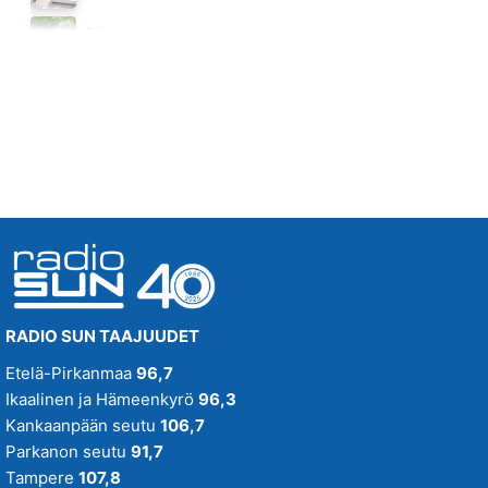
KAKSI LENSI YLI KAENPESAN
Piha ja puutarha
FREEMAN
Huomenna klo 12:00 - 13:00 - Studiossa: Pinsiön Taimisto
02.29
RADIO SUN TAAJUUDET
Etelä-Pirkanmaa
96,7
Ikaalinen ja Hämeenkyrö
96,3
Kankaanpään seutu
106,7
Parkanon seutu
91,7
Tampere
107,8