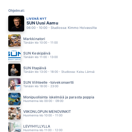
TRAGEDY
BEE GEES
Ohjelmat:
03.02
LIVENÄ NYT
LET S DANCE
SUN Uusi Aamu
CHRIS REA
06:00 - 10:00 - Studiossa: Kimmo Hoivassilta
02.58
KORTTITALO
Markkinatori
TOMI MARKKOLA
Tänään klo 10:00 - 11:00
02.54
SISKONI (FEAT ERIN)
SUN Keskipäivä
LAURA NÄRHI
Tänään klo 11:00 - 13:00
02.51
HAURASTA TARINAA
SUN Iltapäivä
NINA ÅKERMAN
Tänään klo 13:00 - 18:00 - Studiossa: Kaisu Lämsä
02.47
SANOJA
SUN Viihteelle -toivekonsertti
NYLON BEAT
Tänään klo 18:00 - 23:00
02.44
OLEN YKSINAINEN
Monipuolisinta iskelmää ja parasta poppia
MONTANA TONY AND TOP SECRET
Huomenna klo 00:00 - 09:00
02.41
YESTERDAY ONCE MORE
VIIKONLOPUN MENOVINKIT
CARPENTERS
Huomenna klo 10:00 - 11:00
02.37
TORNADO
LEVYHYLLYLLÄ
EVELINA
Huomenna klo 11:00 - 12:00
02.33