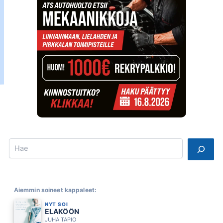
Search
Aiemmin soineet kappaleet:
NYT SOI
ELAKÖÖN
JUHA TAPIO