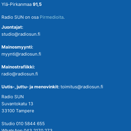
Ylä-Pirkanmaa
91,5
Radio SUN on osa
Pirmedioita
.
Juontajat:
studio@radiosun.fi
Mainosmyynti:
myynti@radiosun.fi
Mainostrafiikki:
radio@radiosun.fi
Uutis-, juttu- ja menovinkit:
toimitus@radiosun.fi
Radio SUN
Suvantokatu 13
33100 Tampere
Studio 010 5844 655
WhatsApp 043 2170 273