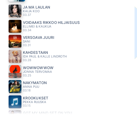
JA MÄ LAULAN
KAIJA KOO
03.37
VOIDAAKS RIKKOO HILJAISUUS
ELLIMEI & KAUKUA
03.34
VERSOAVA JUURI
SANI
03.31
KAHDESTAAN
IDA PAUL & KALLE LINDROTH
03.28
WOWWOWWOW
JONNA TERVOMAA
03.25
NÄKYMÄTÖN
ANNA PUU
03.18
KROOKUKSET
PEKKA RUUSKA
03.15
GOT MY MIND SET ON YOU
GEORGE HARRISON
03.11
NETTIIN
JENNI VARTIAINEN
03.08