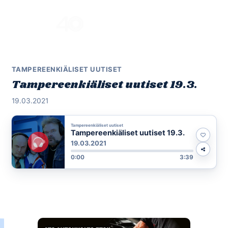
Skip
to
Menu
content
TAMPEREENKIÄLISET UUTISET
Tampereenkiäliset uutiset 19.3.
19.03.2021
Tampereenkiäliset uutiset
Tampereenkiäliset uutiset 19.3.
19.03.2021
0:00
3:39