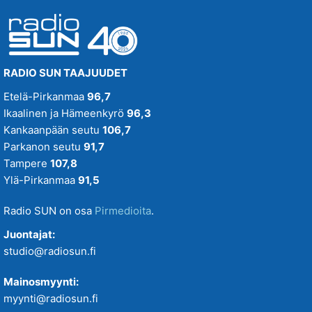
RADIO SUN TAAJUUDET
Etelä-Pirkanmaa
96,7
Ikaalinen ja Hämeenkyrö
96,3
Kankaanpään seutu
106,7
Parkanon seutu
91,7
Tampere
107,8
Ylä-Pirkanmaa
91,5
Radio SUN on osa
Pirmedioita
.
Juontajat:
studio@radiosun.fi
Mainosmyynti:
myynti@radiosun.fi