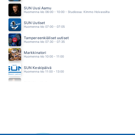
AKUN TEHDAS
EPPU NORMAALI
SUN Uusi Aamu
14.55
Huomenna klo 06:00 - 10:00 - Studiossa: Kimmo Hoivassilta
SUN Uutiset
Huomenna klo 07:00 - 07:05
Tampereenkiäliset uutiset
Huomenna klo 07:30 - 07:35
Markkinatori
Huomenna klo 10:00 - 11:00
SUN Keskipäivä
Huomenna klo 11:00 - 13:00
SUN Iltapäivä
Huomenna klo 13:00 - 18:00 - Studiossa: Kaisu Lämsä