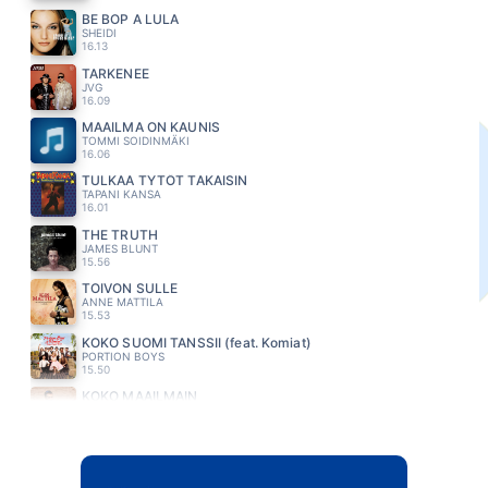
BE BOP A LULA
SHEIDI
16.13
TARKENEE
JVG
16.09
MAAILMA ON KAUNIS
TOMMI SOIDINMÄKI
16.06
TULKAA TYTÖT TAKAISIN
TAPANI KANSA
16.01
THE TRUTH
JAMES BLUNT
15.56
TOIVON SULLE
ANNE MATTILA
15.53
KOKO SUOMI TANSSII (feat. Komiat)
PORTION BOYS
15.50
KOKO MAAILMAIN
ANTTI TOIVOLA
15.46
LOVE REALLY HURTS WITHOUT YOU
BILLY OCEAN
15.41