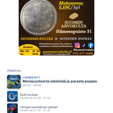
SOITTAJAT SOITTAA (feat. Simu Silmu)
KOMIAT
00.20
ME OLLAAN RUNO
ANNA PUU
00.16
IT CAME OUT OF THE SKY
CREEDENCE CLEARWATER REVIVAL
00.14
TYTÖT OVAT KAUNIITA
YÖLINTU
00.10
HAAVEISTA HULLUUTEEN
ANTTI RAILIO
00.07
POHJOLAN TUULET
KUNINGASIDEA
Ohjelmat:
00.04
LIVENÄ NYT
SÄ OLET SYY
Monipuolisinta iskelmää ja parasta poppia
RESSU REDFORD
23.59
00:00 - 06:00
VILLI YO
FINLANDERS
SUN Uutiset
23.55
Tänään klo 07:00 - 07:05
ADELE JA ME
KATRI YLANDER
Tampereenkiäliset uutiset
23.52
Tänään klo 07:30 - 07:35