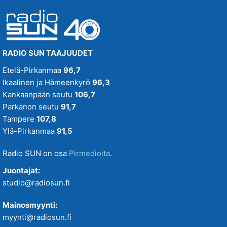
RADIO SUN TAAJUUDET
Etelä-Pirkanmaa
96,7
Ikaalinen ja Hämeenkyrö
96,3
Kankaanpään seutu
106,7
Parkanon seutu
91,7
Tampere
107,8
Ylä-Pirkanmaa
91,5
Radio SUN on osa
Pirmedioita
.
Juontajat:
studio@radiosun.fi
Mainosmyynti:
myynti@radiosun.fi