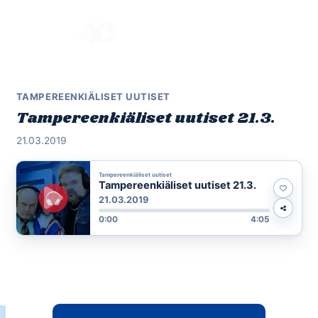
Skip
to
Menu
content
TAMPEREENKIÄLISET UUTISET
Tampereenkiäliset uutiset 21.3.
21.03.2019
Tampereenkiäliset uutiset
Tampereenkiäliset uutiset 21.3.
21.03.2019
0:00
4:05