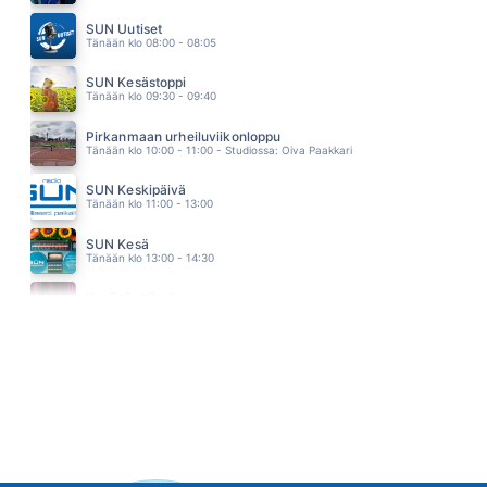
KUMPI MEISTÄ
TOMI MARKKOLA
SUN Uutiset
17.33
Tänään klo 08:00 - 08:05
SUN Kesästoppi
Tänään klo 09:30 - 09:40
Pirkanmaan urheiluviikonloppu
Tänään klo 10:00 - 11:00 - Studiossa: Oiva Paakkari
SUN Keskipäivä
Tänään klo 11:00 - 13:00
SUN Kesä
Tänään klo 13:00 - 14:30
Kesänäyttämö
Tänään klo 14:30 - 14:40