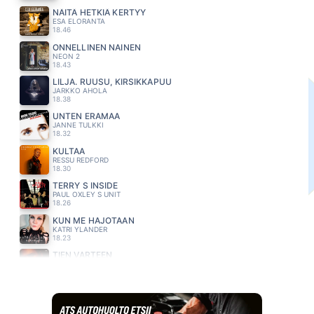
NÄITÄ HETKIÄ KERTYY
ESA ELORANTA
18.46
ONNELLINEN NAINEN
NEON 2
18.43
LILJA. RUUSU, KIRSIKKAPUU
JARKKO AHOLA
18.38
UNTEN ERAMAA
JANNE TULKKI
18.32
KULTAA
RESSU REDFORD
18.30
TERRY S INSIDE
PAUL OXLEY S UNIT
18.26
KUN ME HAJOTAAN
KATRI YLANDER
18.23
TIEN VARTEEN
KNIPI
18.18
ME EI KUOLLA KOSKAAN
OLAVI UUSIVIRTA
18.13