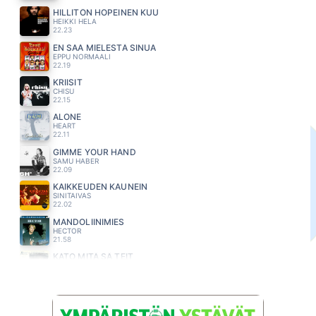
HILLITÖN HOPEINEN KUU
HEIKKI HELA
22.23
EN SAA MIELESTÄ SINUA
EPPU NORMAALI
22.19
KRIISIT
CHISU
22.15
ALONE
HEART
22.11
GIMME YOUR HAND
SAMU HABER
22.09
KAIKKEUDEN KAUNEIN
SINITAIVAS
22.02
MANDOLIINIMIES
HECTOR
21.58
KATO MITÄ SÄ TEIT
RESSU REDFORD
21.54
FOREVER MAN
ERIC CLAPTON
21.51