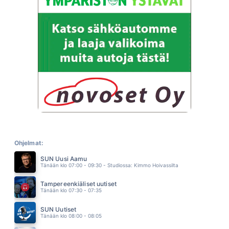
OMENANKUKKIA
LAURA NÄRHI
21.47
UN BREAK MY HEART
TONI BRAXTON
21.43
VEITSENTERÄLLÄ
REINO NORDIN
21.40
MITA SEN ON VALIA
LEMMENKLAANI
21.36
TUU LÄHEMMÄS
TEEMU ROIVAINEN
21.32
AMA
EROS RAMAZZOTTI
Ohjelmat:
21.29
SUN Uusi Aamu
KIELLETYT TUNTEET
Tänään klo 07:00 - 09:30 - Studiossa: Kimmo Hoivassilta
KAKE RANDELIN
21.26
Tampereenkiäliset uutiset
KAUKAISIMMALLE RANNALLE
Tänään klo 07:30 - 07:35
TEHOSEKOITIN
21.21
SUN Uutiset
KYMMENEN KIROSANAA
Tänään klo 08:00 - 08:05
IRINA
21.17