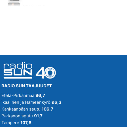
BYE BYE BYE
SUN Iltapäivä
DASHA
Huomenna klo 16:00 - 18:00
11.04
RADIO SUN TAAJUUDET
Etelä-Pirkanmaa
96,7
Ikaalinen ja Hämeenkyrö
96,3
Kankaanpään seutu
106,7
Parkanon seutu
91,7
Tampere
107,8