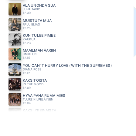
ÄLÄ UNOHDA SUA
JUHA TAPIO
12.30
MUISTUTA MUA
PAUL ELIAS
12.25
KUN TULEE PIMEE
KAUKUA
12.23
MAAILMAN ÄÄRIIN
UNIKLUBI
12.15
YOU CAN´T HURRY LOVE (WITH THE SUPREMES)
DIANA ROSS
12.12
KAKSITOISTA
IN THE MOOD
12.09
HYVA PAHA RUMA MIES
TUURE KILPELÄINEN
12.04
KAKSI YKSINÄISTÄ
SUVI TERÄSNISKA
11.55
LOPUT PÄIVÄT
PATE MUSTAJÄRVI
11.51