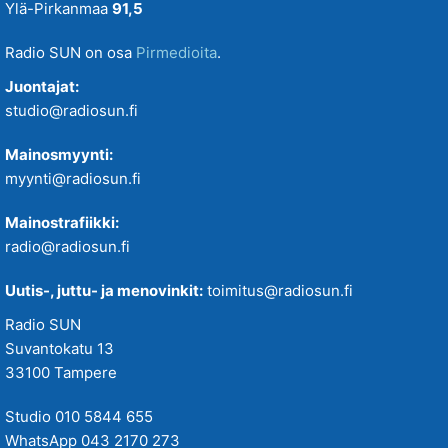
Ylä-Pirkanmaa
91,5
Radio SUN on osa
Pirmedioita
.
Juontajat:
studio@radiosun.fi
Mainosmyynti:
myynti@radiosun.fi
Mainostrafiikki:
radio@radiosun.fi
Uutis-, juttu- ja menovinkit:
toimitus@radiosun.fi
Radio SUN
Suvantokatu 13
33100 Tampere
Studio 010 5844 655
WhatsApp 043 2170 273