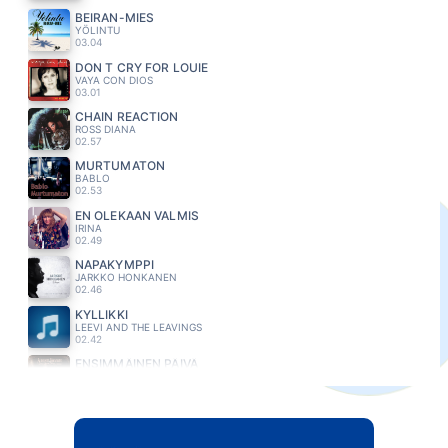
BEIRAN-MIES
YÖLINTU
03.04
DON T CRY FOR LOUIE
VAYA CON DIOS
03.01
CHAIN REACTION
ROSS DIANA
02.57
MURTUMATON
BABLO
02.53
EN OLEKAAN VALMIS
IRINA
02.49
NAPAKYMPPI
JARKKO HONKANEN
02.46
KYLLIKKI
LEEVI AND THE LEAVINGS
02.42
ENSIMMÄINEN PÄIVÄ
AUKUSTI KOIVISTO
02.38
HOTEL CALIFORNIA
EAGLES
02.32