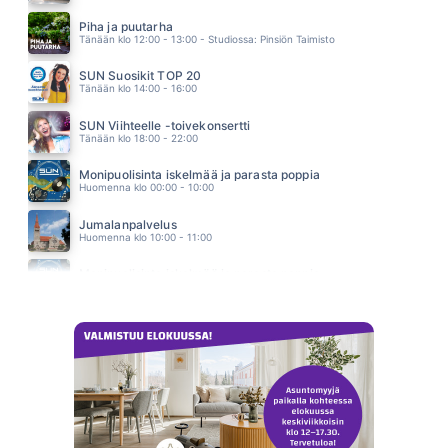
MUN KULTA
CHISU
Piha ja puutarha
01.57
Tänään klo 12:00 - 13:00 - Studiossa: Pinsiön Taimisto
SUN Suosikit TOP 20
Tänään klo 14:00 - 16:00
SUN Viihteelle -toivekonsertti
Tänään klo 18:00 - 22:00
Monipuolisinta iskelmää ja parasta poppia
Huomenna klo 00:00 - 10:00
Jumalanpalvelus
Huomenna klo 10:00 - 11:00
Monipuolisinta iskelmää ja parasta poppia
Huomenna klo 11:00 - 23:59