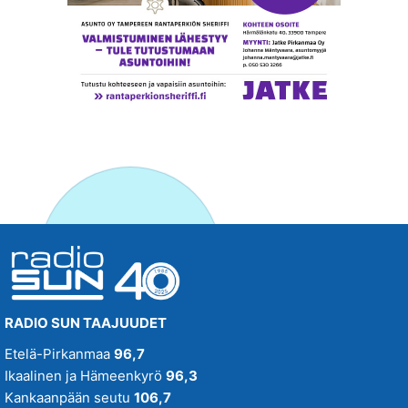
RADIO SUN TAAJUUDET
Etelä-Pirkanmaa
96,7
Ikaalinen ja Hämeenkyrö
96,3
Kankaanpään seutu
106,7