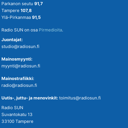
Parkanon seutu
91,7
Tampere
107,8
Ylä-Pirkanmaa
91,5
Radio SUN on osa
Pirmedioita
.
Juontajat:
studio@radiosun.fi
Mainosmyynti:
myynti@radiosun.fi
Mainostrafiikki:
radio@radiosun.fi
Uutis-, juttu- ja menovinkit:
toimitus@radiosun.fi
Radio SUN
Suvantokatu 13
33100 Tampere