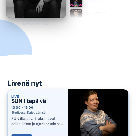
JANNIKA B
11.42
PAALUPAIKKA
KARI TAPIO
11.35
LOPUT PÄIVÄT
PATE MUSTAJÄRVI
KESÄHÄÄT
RODEO
11.32
KUKA NÄKEE
NELJÄ RUUSUA
11.26
ÄLÄ PEITÄ MUN AURINKOO
ELLIS
11.23
MÄ SADETTA OOTAN
SAIJA TUUPANEN
11.16
Livenä nyt
WHEN THE HEARTACHE IS OVER
TINA TURNER
11.12
LIVE
SUN Iltapäivä
MIHIN VAAN
JANI WICKHOLM
11.08
13:00 - 18:00
Studiossa: Kaisu Lämsä
BYE BYE BYE
SUN iltapäivät rakentuvat
DASHA
11.04
paikallisista ja ajankohtaisista
asioista ja uutisista.
TURKU - TAMPERE
KUNINGASIDEA
Musiikkikattaukseen kuuluvat
10.56