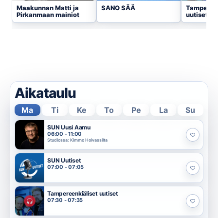
Maakunnan Matti ja
SANO SÄÄ
Tampereen
Pirkanmaan mainiot
uutiset
Aikataulu
Ma
Ti
Ke
To
Pe
La
Su
SUN Uusi Aamu
06:00 - 11:00
Studiossa: Kimmo Hoivassilta
SUN Uutiset
07:00 - 07:05
Tampereenkiäliset uutiset
07:30 - 07:35