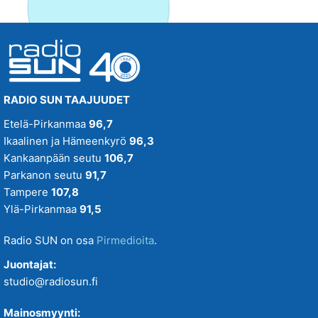
RADIO SUN TAAJUUDET
Etelä-Pirkanmaa
96,7
Ikaalinen ja Hämeenkyrö
96,3
Kankaanpään seutu
106,7
Parkanon seutu
91,7
Tampere
107,8
Ylä-Pirkanmaa
91,5
Radio SUN on osa
Pirmedioita
.
Juontajat:
studio@radiosun.fi
Mainosmyynti: