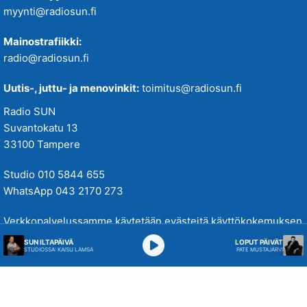
myynti@radiosun.fi
Mainostrafiikki:
radio@radiosun.fi
Uutis-, juttu- ja menovinkit:
toimitus@radiosun.fi
Radio SUN
Suvantokatu 13
33100 Tampere
Studio 010 5844 655
WhatsApp 043 2170 273
Verkkopalvelussamme käytetään evästeitä käyttökokemuksen
parantamiseksi. Tutustu tietosuojakäytäntöihimme
täällä
.
SUN ILTAPÄIVÄ
LOPUT PÄIVÄT
STUDIOSSA: KAISU LÄMSÄ
PATE MUSTAJÄRVI