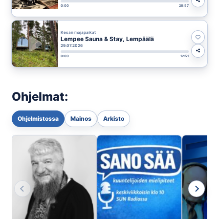
0:00
26:57
Kesän majapaikat
Lempee Sauna & Stay, Lempäälä
29.07.2026
0:00
12:51
Ohjelmat:
Ohjelmistossa
Mainos
Arkisto