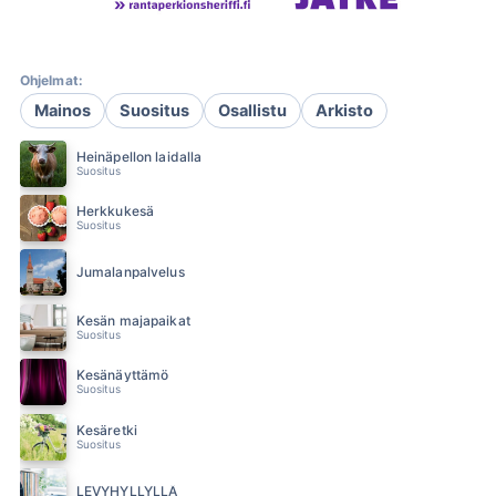
Ohjelmat:
Mainos
Suositus
Osallistu
Arkisto
Heinäpellon laidalla
Suositus
Herkkukesä
Suositus
Jumalanpalvelus
Kesän majapaikat
Suositus
Kesänäyttämö
Suositus
Kesäretki
Suositus
LEVYHYLLYLLÄ