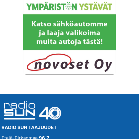
SUN Iltapäivä
SUN Keskipäivä
SUN Kesä
Suositus
SUN Kesästoppi
Suositus
SUN Suosikit TOP 20
Osallistu - Suositus
SUN Uusi Aamu
SUN Uutiset
SUN Viihteelle -toivekonsertti
RADIO SUN TAAJUUDET
Tampereenkiäliset uutiset
Etelä-Pirkanmaa
96,7