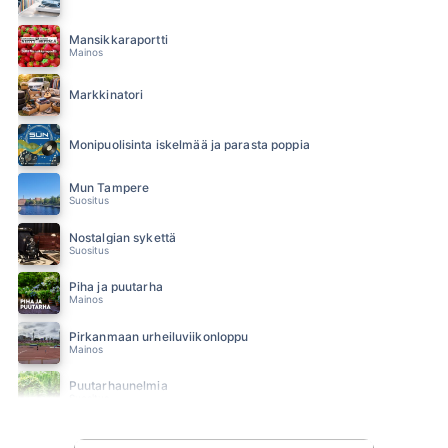
Mansikkaraportti
Mainos
Markkinatori
Monipuolisinta iskelmää ja parasta poppia
Mun Tampere
Suositus
Nostalgian sykettä
Suositus
Piha ja puutarha
Mainos
Pirkanmaan urheiluviikonloppu
Mainos
Puutarhaunelmia
Suositus
SUN Ilta