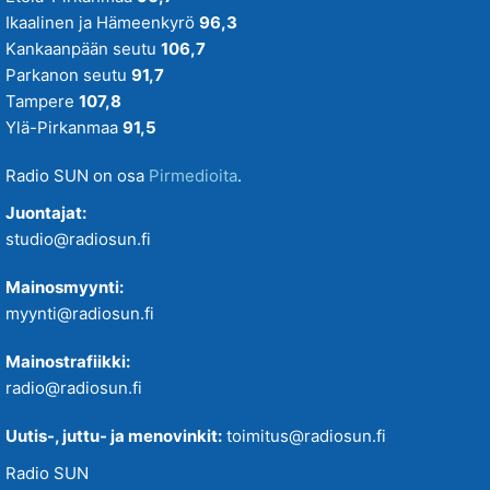
Ikaalinen ja Hämeenkyrö
96,3
Tiistaitanssit klo 19-21
Kankaanpään seutu
106,7
Parkanon seutu
91,7
VIIKONLOPUN MENOVINKIT
Tampere
107,8
Ylä-Pirkanmaa
91,5
Radio SUN on osa
Pirmedioita
.
Juontajat:
studio@radiosun.fi
Mainosmyynti:
myynti@radiosun.fi
Mainostrafiikki:
radio@radiosun.fi
Uutis-, juttu- ja menovinkit:
toimitus@radiosun.fi
Radio SUN