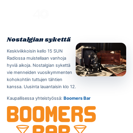
Skip
to
Menu
content
Nostalgian sykettä
Keskiviikkoisin kello 15 SUN
Radiossa muistellaan vanhoja
hyviä aikoja. Nostalgian sykettä
vie menneiden vuosikymmenten
kohokohtiin tuttujen tähtien
kanssa. Uusinta lauantaisin klo 12.
Kaupallisessa yhteistyössä:
Boomers Bar