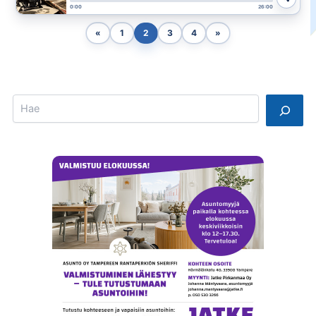
0:00
26:00
«
1
2
3
4
»
Search