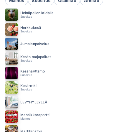
Mainos
Suositus
Osallistu
Arkisto
Heinäpellon laidalla
Suositus
Herkkukesä
Suositus
Jumalanpalvelus
Kesän majapaikat
Suositus
Kesänäyttämö
Suositus
Kesäretki
Suositus
LEVYHYLLYLLÄ
Mansikkaraportti
Mainos
Markkinatori