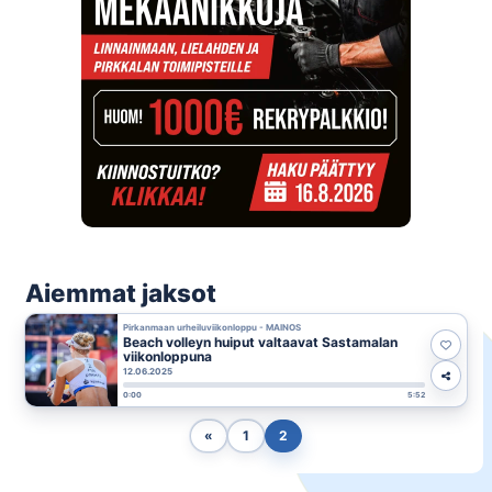
Aiemmat jaksot
Pirkanmaan urheiluviikonloppu - MAINOS
Beach volleyn huiput valtaavat Sastamalan
viikonloppuna
12.06.2025
0:00
5:52
«
1
2