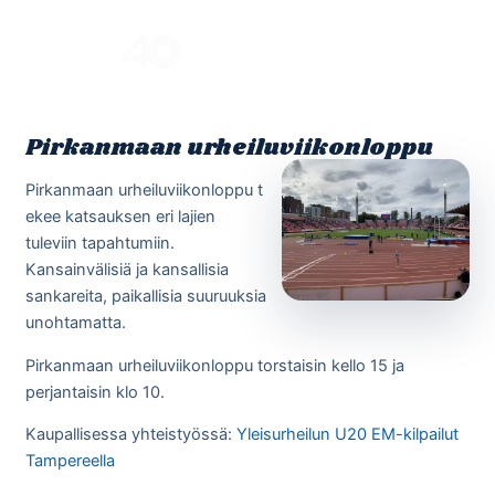
Skip
to
Menu
content
Pirkanmaan urheiluviikonloppu
Pirkanmaan urheiluviikonloppu t
ekee katsauksen eri lajien
tuleviin tapahtumiin.
Kansainvälisiä ja kansallisia
sankareita, paikallisia suuruuksia
unohtamatta.
Pirkanmaan urheiluviikonloppu torstaisin kello 15 ja
perjantaisin klo 10.
Kaupallisessa yhteistyössä:
Yleisurheilun U20 EM-kilpailut
Tampereella