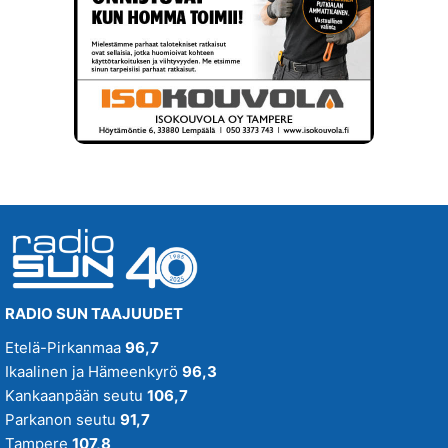
SUN Kesä
Suositus
SUN Kesästoppi
Suositus
SUN Suosikit TOP 20
Osallistu - Suositus
SUN Uusi Aamu
SUN Uutiset
SUN Viihteelle -toivekonsertti
RADIO SUN TAAJUUDET
Tampereenkiäliset uutiset
Etelä-Pirkanmaa
96,7
Ikaalinen ja Hämeenkyrö
96,3
Tiistaitanssit klo 19-21
Kankaanpään seutu
106,7
Parkanon seutu
91,7
VIIKONLOPUN MENOVINKIT
Tampere
107,8