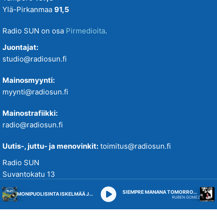
Ylä-Pirkanmaa
91,5
Radio SUN on osa
Pirmedioita
.
Juontajat:
studio@radiosun.fi
Mainosmyynti:
myynti@radiosun.fi
Mainostrafiikki:
radio@radiosun.fi
Uutis-, juttu- ja menovinkit:
toimitus@radiosun.fi
Radio SUN
Suvantokatu 13
33100 Tampere
SIEMPRE MANANA TOMORROW FOREVER
MONIPUOLISINTA ISKELMÄÄ JA PARASTA POPPIA
RUBEN GOMEZ
Studio 010 5844 655