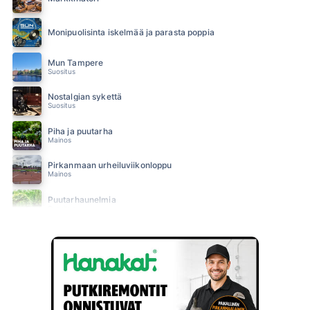
Monipuolisinta iskelmää ja parasta poppia
Mun Tampere
Suositus
Nostalgian sykettä
Suositus
Piha ja puutarha
Mainos
Pirkanmaan urheiluviikonloppu
Mainos
Puutarhaunelmia
Suositus
SUN Ilta
SUN Iltapäivä
SUN Keskipäivä