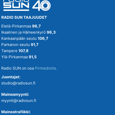
SUN Viihteelle -toivekonsertti
RADIO SUN TAAJUUDET
Tampereenkiäliset uutiset
Etelä-Pirkanmaa
96,7
Ikaalinen ja Hämeenkyrö
96,3
Tiistaitanssit klo 19-21
Kankaanpään seutu
106,7
Parkanon seutu
91,7
VIIKONLOPUN MENOVINKIT
Tampere
107,8
Ylä-Pirkanmaa
91,5
Radio SUN on osa
Pirmedioita
.
Juontajat:
studio@radiosun.fi
Mainosmyynti:
myynti@radiosun.fi
Mainostrafiikki: