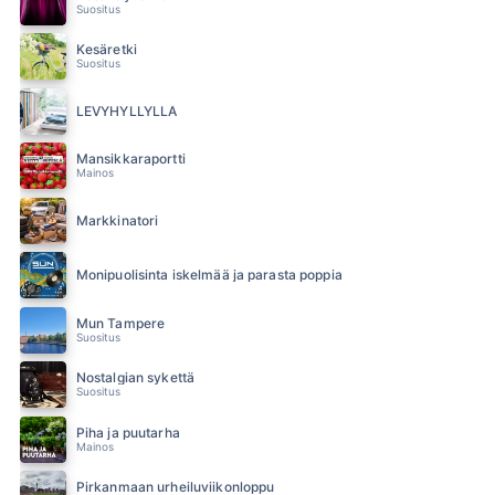
Suositus
Kesäretki
Suositus
LEVYHYLLYLLÄ
Mansikkaraportti
Mainos
Markkinatori
Monipuolisinta iskelmää ja parasta poppia
Mun Tampere
Suositus
Nostalgian sykettä
Suositus
Piha ja puutarha
Mainos
Pirkanmaan urheiluviikonloppu