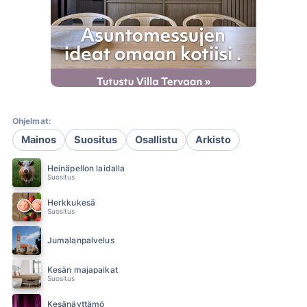
Ohjelmat:
Mainos
Suositus
Osallistu
Arkisto
Heinäpellon laidalla
Suositus
Herkkukesä
Suositus
Jumalanpalvelus
Kesän majapaikat
Suositus
Kesänäyttämö