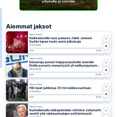
Aiemmat jaksot
Viikon artisti
Keikkalavoille taas palaava Juliet Jonesin
Sydän lupaa myös uusia julkaisuja
31.03.2022
0:00
19:24
Viikon artisti
Ennustaja povasi huippusuositulle nuorelle
Einille parasta menestystä yli nelikymppisenä:
“Hui kauheeta, en mä niin vanhana enää laula”
28.03.2022
0:00
33:08
Viikon artisti
FBI-beat juhlistaa 25:ttä keikkavuottaan
11.03.2022
0:00
18:44
Viikon artisti
Kuntoilemalla eläkepäiviään viettävä Juhamatti
nauttii yhä rakkauslaulujen esittämisestä