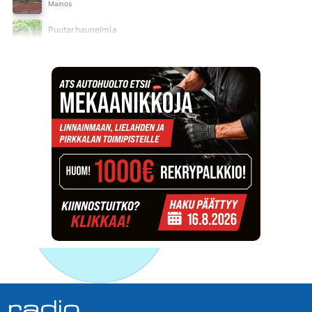
Mainos
Puutarhaunelmia
Suositus
SUN Ilta
SUN Iltapäivä
SUN Keskipäivä
SUN Kesä
Suositus
SUN Kesästoppi
Suositus
SUN Suosikit TOP 20
Osallistu - Suositus
SUN Uusi Aamu
SUN Uutiset